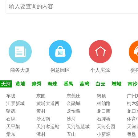
商务大厦
创意园区
个人房源
委
天河
黄埔
越秀
海珠
番禺
荔湾
白云
增城
南沙
车陂
东圃
东莞庄
岗顶
广州
汇景新城
黄埔大道西
金融城
科韵路
柯木
猎德
黄村
龙怡路
龙口西
龙口
石牌
沙太南
沙河
石牌桥
体育
天平架
天河客运站
天河智慧城
天河公园
天河
棠东
潭村
五山
小新塘
粤垦