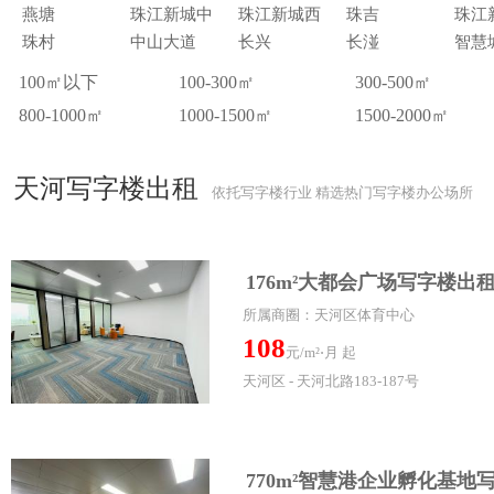
燕塘
珠江新城中
珠江新城西
珠吉
珠江
珠村
中山大道
长兴
长湴
智慧
100㎡以下
100-300㎡
300-500㎡
800-1000㎡
1000-1500㎡
1500-2000㎡
天河写字楼出租
依托写字楼行业 精选热门写字楼办公场所
176m²大都会广场写字楼出
所属商圈：天河区体育中心
108
元/m²⋅月 起
天河区 - 天河北路183-187号
770m²智慧港企业孵化基地