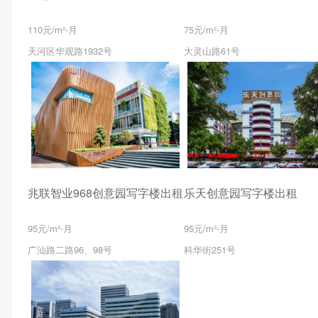
110元/m²⋅月
75元/m²⋅月
天河区华观路1932号
大灵山路61号
兆联智业968创意园写字楼出租
乐天创意园写字楼出租
95元/m²⋅月
95元/m²⋅月
广汕路二路96、98号
科华街251号