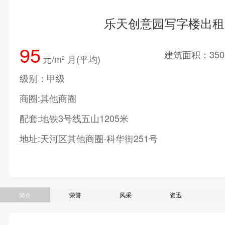
乐天创意园写字楼出租
95
建筑面积：350
元/m² 月(平均)
级别：甲级
商圈:其他商圈
配套:地铁3号线五山1205米
地址:天河区其他商圈-科华街251号
简介
荣誉
风采
资迅