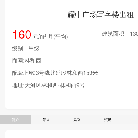
耀中广场写字楼出租
160
建筑面积：130
元/m² 月(平均)
级别：甲级
商圈:林和西
配套:地铁3号线北延段林和西159米
地址:天河区林和西-林和西9号
简介
荣誉
风采
资迅