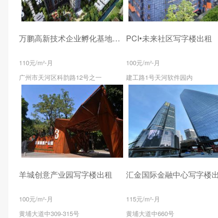
万鹏高新技术企业孵化基地写字楼出租
PCI•未来社区写字楼出租
110元/m²⋅月
100元/m²⋅月
广州市天河区科韵路12号之一
建工路1号天河软件园内
羊城创意产业园写字楼出租
汇金国际金融中心写字楼
100元/m²⋅月
115元/m²⋅月
黄埔大道中309-315号
黄埔大道中660号